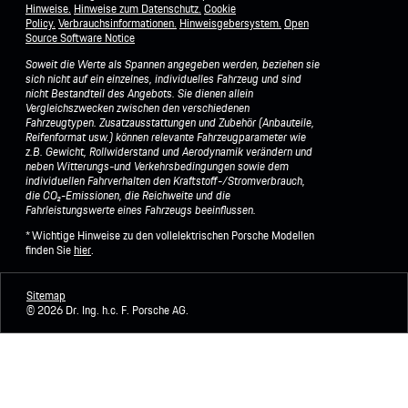
Hinweise.
Hinweise zum Datenschutz.
Cookie
Policy.
Verbrauchsinformationen.
Hinweisgebersystem.
Open
Source Software Notice
Soweit die Werte als Spannen angegeben werden, beziehen sie
sich nicht auf ein einzelnes, individuelles Fahrzeug und sind
nicht Bestandteil des Angebots. Sie dienen allein
Vergleichszwecken zwischen den verschiedenen
Fahrzeugtypen. Zusatzausstattungen und Zubehör (Anbauteile,
Reifenformat usw.) können relevante Fahrzeugparameter wie
z.B. Gewicht, Rollwiderstand und Aerodynamik verändern und
neben Witterungs-und Verkehrsbedingungen sowie dem
individuellen Fahrverhalten den Kraftstoff-/Stromverbrauch,
die CO₂-Emissionen, die Reichweite und die
Fahrleistungswerte eines Fahrzeugs beeinflussen.
* Wichtige Hinweise zu den vollelektrischen Porsche Modellen
finden Sie
hier
.
Sitemap
©
2026 Dr. Ing. h.c. F. Porsche AG.