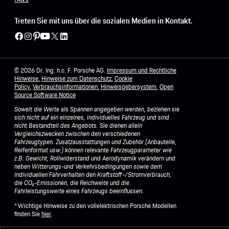
Treten Sie mit uns über die sozialen Medien in Kontakt.
© 2026 Dr. Ing. h.c. F. Porsche AG.
Impressum und Rechtliche
Hinweise.
Hinweise zum Datenschutz.
Cookie
Policy.
Verbrauchsinformationen.
Hinweisgebersystem.
Open
Source Software Notice
Soweit die Werte als Spannen angegeben werden, beziehen sie
sich nicht auf ein einzelnes, individuelles Fahrzeug und sind
nicht Bestandteil des Angebots. Sie dienen allein
Vergleichszwecken zwischen den verschiedenen
Fahrzeugtypen. Zusatzausstattungen und Zubehör (Anbauteile,
Reifenformat usw.) können relevante Fahrzeugparameter wie
z.B. Gewicht, Rollwiderstand und Aerodynamik verändern und
neben Witterungs-und Verkehrsbedingungen sowie dem
individuellen Fahrverhalten den Kraftstoff-/Stromverbrauch,
die CO₂-Emissionen, die Reichweite und die
Fahrleistungswerte eines Fahrzeugs beeinflussen.
* Wichtige Hinweise zu den vollelektrischen Porsche Modellen
finden Sie
hier
.