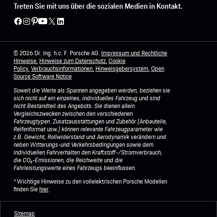
Treten Sie mit uns über die sozialen Medien in Kontakt.
© 2026 Dr. Ing. h.c. F. Porsche AG.
Impressum und Rechtliche
Hinweise.
Hinweise zum Datenschutz.
Cookie
Policy.
Verbrauchsinformationen.
Hinweisgebersystem.
Open
Source Software Notice
Soweit die Werte als Spannen angegeben werden, beziehen sie
sich nicht auf ein einzelnes, individuelles Fahrzeug und sind
nicht Bestandteil des Angebots. Sie dienen allein
Vergleichszwecken zwischen den verschiedenen
Fahrzeugtypen. Zusatzausstattungen und Zubehör (Anbauteile,
Reifenformat usw.) können relevante Fahrzeugparameter wie
z.B. Gewicht, Rollwiderstand und Aerodynamik verändern und
neben Witterungs-und Verkehrsbedingungen sowie dem
individuellen Fahrverhalten den Kraftstoff-/Stromverbrauch,
die CO₂-Emissionen, die Reichweite und die
Fahrleistungswerte eines Fahrzeugs beeinflussen.
* Wichtige Hinweise zu den vollelektrischen Porsche Modellen
finden Sie
hier
.
Sitemap